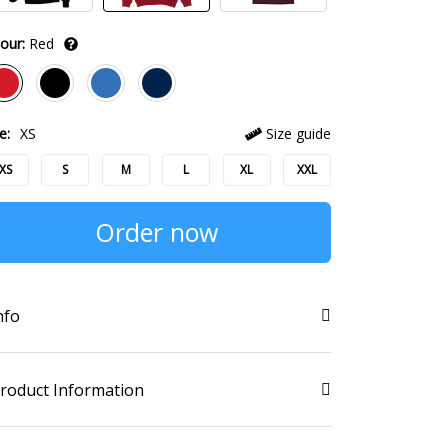
our:
Red
e:
XS
Size guide
XS
S
M
L
XL
XXL
Order now
nfo
roduct Information